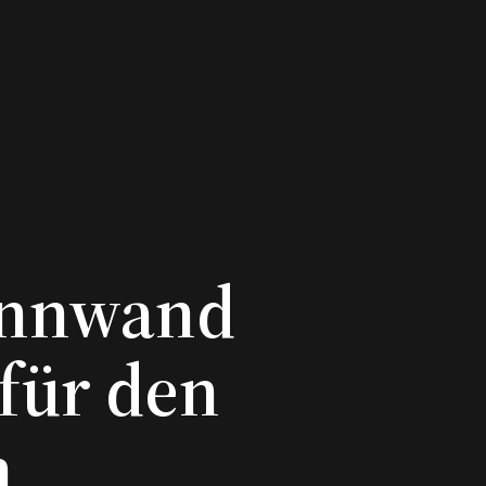
ennwand
 für den
h