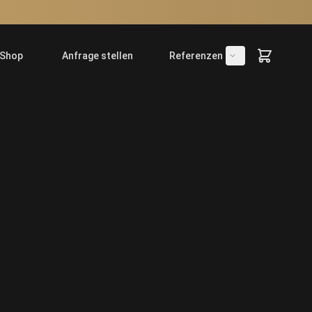
Shop
Anfrage stellen
Referenzen
fnen/schließen
Untermenü öffne