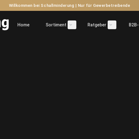
Willkommen bei Schallminderung | Nur für Gewerbetreibende
Home
Sortiment
Ratgeber
B2B-
Untermenü öffnen/schließen
Untermenü öf