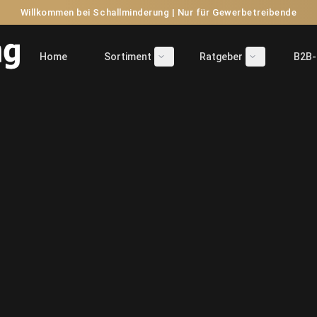
Willkommen bei Schallminderung | Nur für Gewerbetreibende
Home
Sortiment
Ratgeber
B2B-
Untermenü öffnen/schließen
Untermenü öf