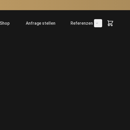
Shop
Anfrage stellen
Referenzen
fnen/schließen
Untermenü öffne