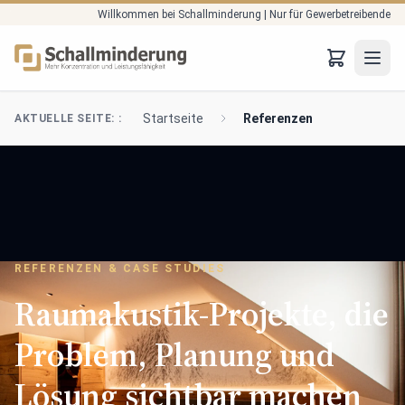
Willkommen bei Schallminderung | Nur für Gewerbetreibende
Zum Hauptinhalt springen
JTO
Startseite
Referenzen
AKTUELLE SEITE: :
REFERENZEN & CASE STUDIES
Raumakustik-Projekte, die
Problem, Planung und
Lösung sichtbar machen