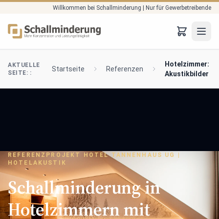
Willkommen bei Schallminderung | Nur für Gewerbetreibende
Zum Hauptinhalt springen
JTO
Hotelzimmer:
AKTUELLE
Startseite
Referenzen
SEITE: :
Akustikbilder
REFERENZPROJEKT HOTEL TANNENHAUS UG |
HOTELAKUSTIK
Schallminderung in
Hotelzimmern mit