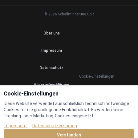
© 2026 Schallminderung GbR
Über uns
Impressum
Datenschutz
Cookie-Einstellungen
Widerrufserklärung
Cookie-Einstellungen
AGB
Diese Website verwendet ausschließlich technisch notwendige
Cookies für die grundlegende Funktionalität. Es werden keine
Tracking- oder Marketing-Cookies eingesetzt.
Redaktionelle Standards
Impressum
Datenschutzerklärung
Verstanden