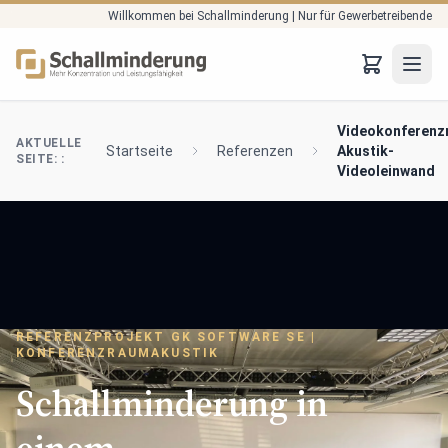
Willkommen bei Schallminderung | Nur für Gewerbetreibende
Zum Hauptinhalt springen
JTO
Videokonferenz
AKTUELLE
Startseite
Referenzen
Akustik-
SEITE: :
Videoleinwand
REFERENZPROJEKT GK SOFTWARE SE |
KONFERENZRAUMAKUSTIK
Schallminderung in