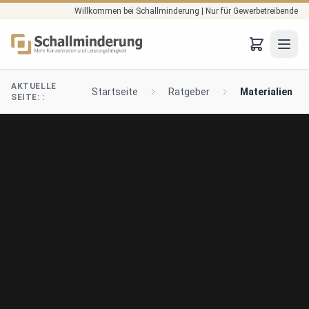
Willkommen bei Schallminderung | Nur für Gewerbetreibende
Zum Hauptinhalt springen
JTO
AKTUELLE
Startseite
Ratgeber
Materialien
SEITE: :