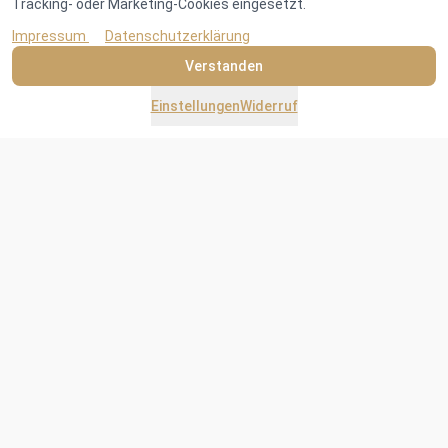
Tracking- oder Marketing-Cookies eingesetzt.
Impressum
Datenschutzerklärung
Verstanden
Einstellungen
Widerruf
Materialdatenbank · α-Werte nach DIN 18041
58 Materialien
6 Oktav-Bänder
Quellen DIN & ÖNORM
Wie liest man die Tabellen?