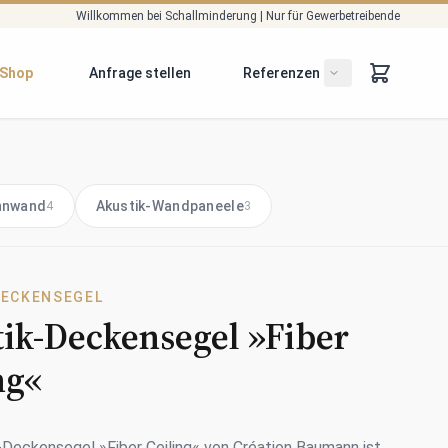
Willkommen bei Schallminderung | Nur für Gewerbetreibende
Shop
Anfrage stellen
Referenzen
fnen/schließen
Untermenü öffne
nnwand
Akustik-Wandpaneele
4
3
DECKENSEGEL
ik-Deckensegel »Fiber
ng«
-Deckensegel »Fiber Ceiling« von Création Baumann ist