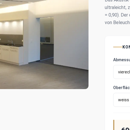
ultraleicht,
= 0,90). Der
von Beleuch
KO
Abmessun
Oberflä