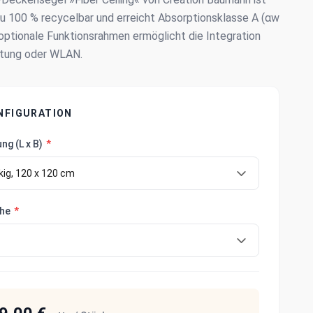
 zu 100 % recycelbar und erreicht Absorptionsklasse A (αw
 optionale Funktionsrahmen ermöglicht die Integration
tung oder WLAN.
NFIGURATION
g (L x B)
*
che
*