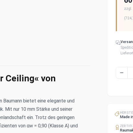
60
zzgl.
(
724,
Versan
Spediti
Liefero
r Ceiling« von
on Baumann bietet eine elegante und
k. Mit nur 10 mm Stärke und seiner
HERST
enlandschaft ein. Trotz des geringen
Made i
izienten von αw = 0,90 (Klasse A) und
ZERTIF
Raumak