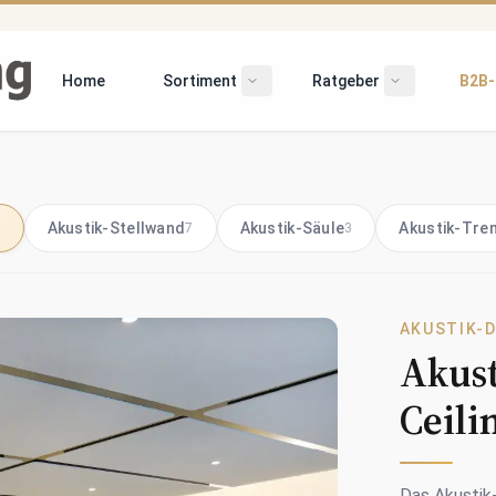
Home
Sortiment
Ratgeber
B2B-
Untermenü öffnen/schließen
Untermenü öf
Akustik-Stellwand
Akustik-Säule
Akustik-Tre
3
7
3
AKUSTIK-
Akust
Ceili
Das Akustik