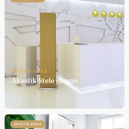
AKUSTIK-SÄULE
Akustik-Stele »Lugn«
AB
594
EUR
AKUSTIK-SÄULE