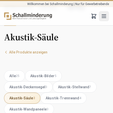
Willkommen bei Schallminderung | Nur für Gewerbetreibende
Zum Hauptinhalt springen
Startseite
B2B-Shop
AKTUELLE SEITE: :
JTO
Akustik-Säule
Alle Produkte anzeigen
Alle
Akustik-Bilder
25
5
Akustik-Deckensegel
Akustik-Stellwand
3
7
Akustik-Säule
Akustik-Trennwand
3
4
Akustik-Wandpaneele
3