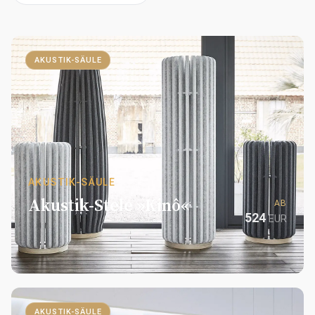
AKUSTIK-SÄULE
AKUSTIK-SÄULE
Akustik-Stele »Kinô«
AB
524
EUR
AKUSTIK-SÄULE