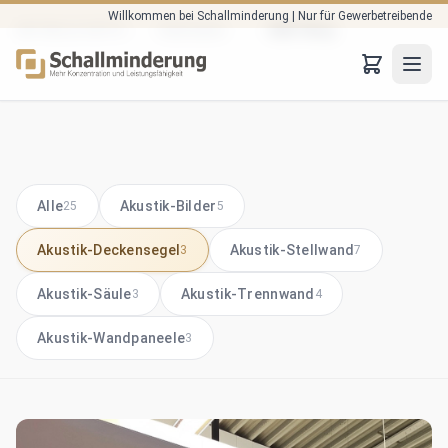
Willkommen bei Schallminderung | Nur für Gewerbetreibende
Zum Hauptinhalt springen
Startseite
B2B-Shop
AKTUELLE SEITE: :
JTO
Alle
Akustik-Bilder
25
5
Akustik-Deckensegel
Akustik-Stellwand
3
7
Akustik-Säule
Akustik-Trennwand
3
4
Akustik-Wandpaneele
3