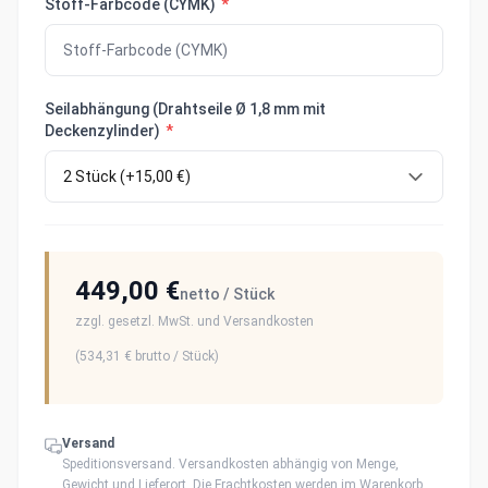
Stoff-Farbcode (CYMK)
*
Seilabhängung (Drahtseile Ø 1,8 mm mit
Deckenzylinder)
*
449,00 €
netto / Stück
zzgl. gesetzl. MwSt. und Versandkosten
(
534,31 €
brutto / Stück)
Versand
Speditionsversand. Versandkosten abhängig von Menge,
Gewicht und Lieferort. Die Frachtkosten werden im Warenkorb