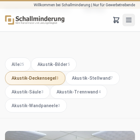
Willkommen bei Schallminderung | Nur für Gewerbetreibende
Zum Hauptinhalt springen
Startseite
B2B-Shop
AKTUELLE SEITE: :
JTO
Alle
Akustik-Bilder
25
5
Akustik-Deckensegel
Akustik-Stellwand
3
7
Akustik-Säule
Akustik-Trennwand
3
4
Akustik-Wandpaneele
3