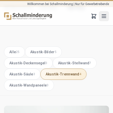
Willkommen bei Schallminderung | Nur für Gewerbetreibende
Zum Hauptinhalt springen
Startseite
B2B-Shop
AKTUELLE SEITE: :
JTO
Alle
Akustik-Bilder
25
5
Akustik-Deckensegel
Akustik-Stellwand
3
7
Akustik-Säule
Akustik-Trennwand
3
4
Akustik-Wandpaneele
3