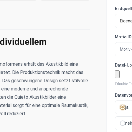
Bildquel
Motiv-ID
ndividuellem
moformens erhält das Akustikbild eine
Datei-Up
bietet. Die Produktionstechnik macht das
. Das geschwungene Design setzt stilvolle
Erlaubte F
m eine moderne und ansprechende
Datenvor
n die Quieto Akustikbilder eine
erial sorgt für eine optimale Raumakustik,
ja
ll reduziert.
nei