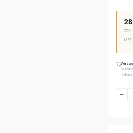
28
zzgl.
(
337,
Versan
Spediti
Liefero