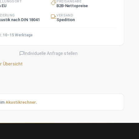
ELLUNGSORT
PREISANGABE
n EU
B2B-Nettopreise
IZIERUNG
VERSAND
ustik nach DIN 18041
Spedition
t:
10–15 Werktage
Individuelle Anfrage stellen
r Übersicht
t im
Akustikrechner
.