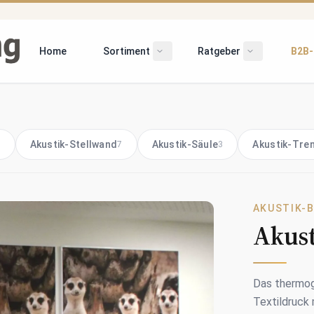
Home
Sortiment
Ratgeber
B2B-
Untermenü öffnen/schließen
Untermenü öf
Akustik-Stellwand
Akustik-Säule
Akustik-Tre
3
7
3
AKUSTIK-B
Akust
Das thermoge
Textildruck 