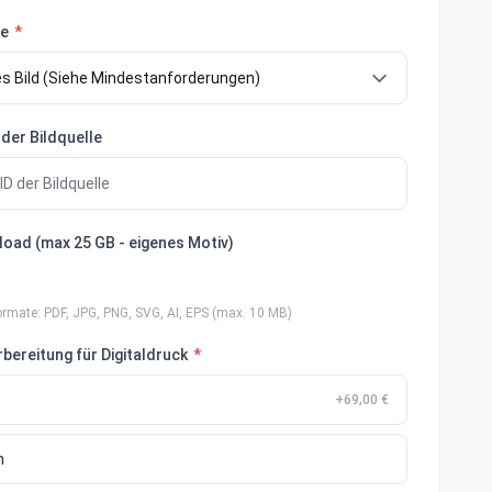
le
*
 der Bildquelle
load (max 25 GB - eigenes Motiv)
ormate: PDF, JPG, PNG, SVG, AI, EPS (max. 10 MB)
bereitung für Digitaldruck
*
+69,00 €
n