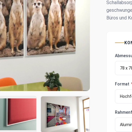
Schallabsorp
geschwungene
Büros und K
KO
Abmess
Format
Rahmen