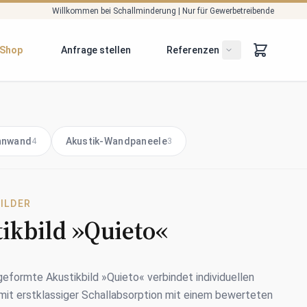
Willkommen bei Schallminderung | Nur für Gewerbetreibende
Shop
Anfrage stellen
Referenzen
fnen/schließen
Untermenü öffne
nnwand
Akustik-Wandpaneele
4
3
ILDER
ikbild »Quieto«
formte Akustikbild »Quieto« verbindet individuellen
mit erstklassiger Schallabsorption mit einem bewerteten