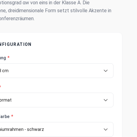
tionsgrad αw von eins in der Klasse A. Die
, dreidimensionale Form setzt stilvolle Akzente in
onferenzräumen.
NFIGURATION
ung
*
*
farbe
*